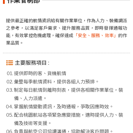
作業管制部
提供最正確的航情資訊給有關作業單位，作為人力、裝備調派
之參考，以滿足客戶需求、提升服務品質，即時發揮通報功
能，有效掌控危機處理，確保達成
「安全、服務、效率」
的作
業品質。
主要服務項目 :
提供即時的客、貨機航情
彙整每季航情資料，提供各組人力預排。
制定每日航情到離時刻表，提供各相關作業單位，裝
備、人力派遣。
掌握航情變動資訊，及時通報，爭取因應時效。
配合桃園航站各項緊急應變措施，適時提供人力、裝
備及技術等支援。
負責與航空公司協調溝通，協助解決客戶問題。