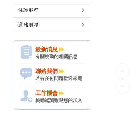
修護服務
運務服務
最新消息
有關桃勤的相關訊息
聯絡我們
若有任何問題歡迎來電
工作機會
桃勤竭誠歡迎您的加入