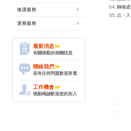
轉機處
修護服務
出、入
運務服務
最新消息
有關桃勤的相關訊息
聯絡我們
若有任何問題歡迎來電
工作機會
桃勤竭誠歡迎您的加入