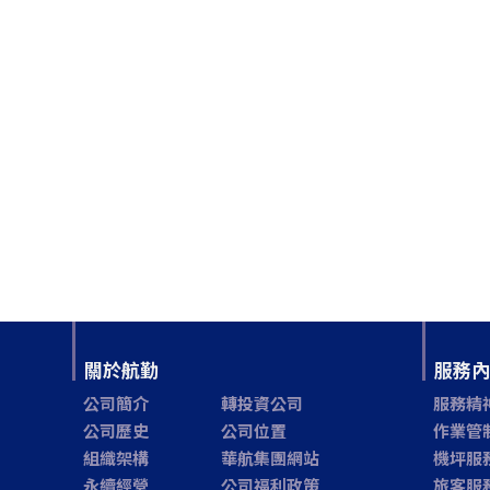
關於航勤
服務
公司簡介
轉投資公司
服務精
公司歷史
公司位置
作業管
組織架構
華航集團網站
機坪服
永續經營
公司福利政策
旅客服