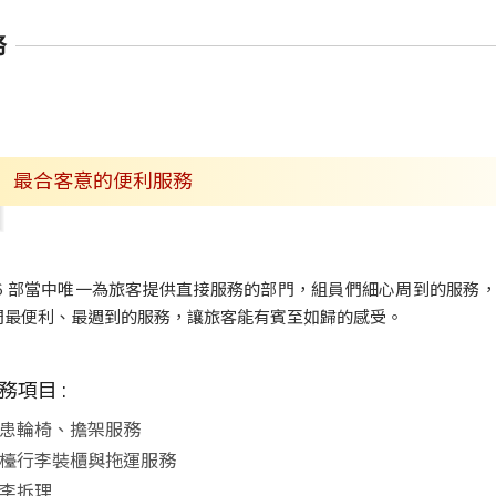
務
最合客意的便利服務
 6 部當中唯一為旅客提供直接服務的部門，組員們細心周到的服務
們最便利、最週到的服務，讓旅客能有賓至如歸的感受。
務項目 :
患輪椅、擔架服務
檯行李裝櫃與拖運服務
李拆理