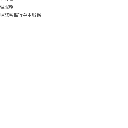
理服務
境旅客推行李車服務