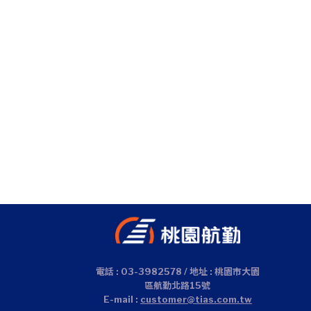
電話 : 03-3982578 / 地址 : 桃園市大園
區航勤北路15號
E-mail :
customer@tias.com.tw