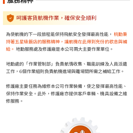
服務精神
呵護客貨航機作業，確保安全順利
為使航機的下一段旅程能保持飛航安全發揮最高性能，
桃勤秉
持著五星級飯店的服務精神，讓航機在此得到充份的歇息與補
給。
地勤服務處及修護廠是本公司兩大主要作業單位。
地勤處的「作業管制部」負責航情收集、職能訓練及人員派遣
工作，6個作業組則負責航機進場與離場間所需之補給工作。
修護廠主要任務為維修本公司作業裝備，使之發揮最高性能、
保持作業安全。此外，修護廠亦提供客戶車輛、機具設備之維
修服務。